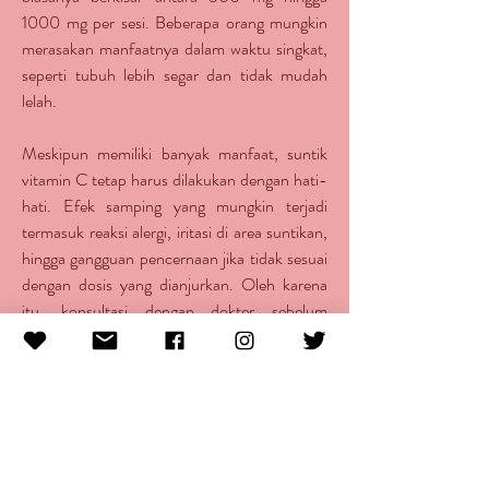
1000 mg per sesi. Beberapa orang mungkin 
merasakan manfaatnya dalam waktu singkat, 
seperti tubuh lebih segar dan tidak mudah 
lelah.
Meskipun memiliki banyak manfaat, suntik 
vitamin C tetap harus dilakukan dengan hati-
hati. Efek samping yang mungkin terjadi 
termasuk reaksi alergi, iritasi di area suntikan, 
hingga gangguan pencernaan jika tidak sesuai 
dengan dosis yang dianjurkan. Oleh karena 
itu, konsultasi dengan dokter sebelum 
menjalani prosedur ini sangat disarankan agar 
mendapatkan manfaat maksimal tanpa risiko 
kesehatan.
Selain suntik vitamin C, menjaga imun tubuh 
tetap kuat juga memerlukan pola hidup sehat. 